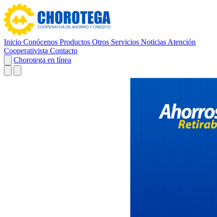
Inicio
Conócenos
Productos
Otros Servicios
Noticias
Atención
Cooperativista
Contacto
Chorotega en línea