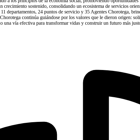
neado a los principios de la economía social, promoviendo oportunidades
un crecimiento sostenido, consolidando un ecosistema de servicios orient
 11 departamentos, 24 puntos de servicio y 35 Agentes Chorotega, brind
orotega continúa guiándose por los valores que le dieron origen: solid
o una vía efectiva para transformar vidas y construir un futuro más just