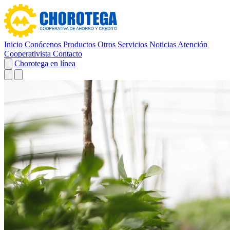
Inicio
Conócenos
Productos
Otros Servicios
Noticias
Atención
Cooperativista
Contacto
Chorotega en línea