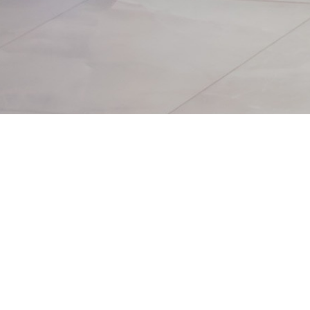
Honduras como un
espacio de diálogo,
aprendizaje e
integración para el
movimiento
cooperativo y la
economía social de
la región.
#IVCICES
⭐ Destacado