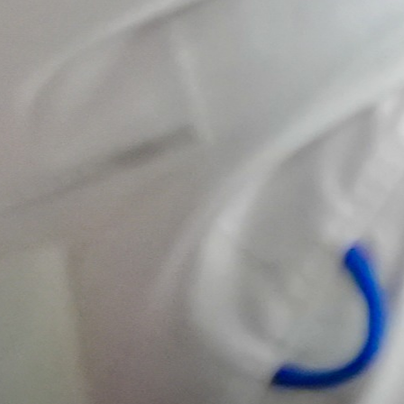
importante
hacia el
futuro del
emprendimiento
y la
innovación
cooperativa.
Presentamos 𝗟𝗔𝗕
𝗖𝗢𝗢𝗣, una
plataforma creada
para acompañar a
emprendedores,
cooperativas y
organizaciones de
economía social en
el desarrollo de
ideas, el
fortalecimiento de
sus negocios y la
construcción de