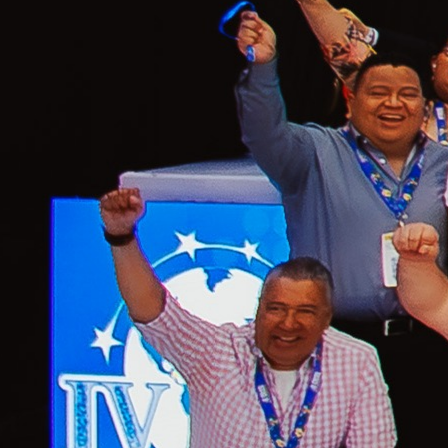
IV
Convención
Internacional
de
Cooperativismo
y Economía
Social (IV