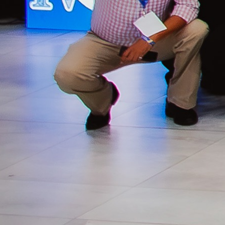
CICES)
Convertimos a
Honduras en el
punto de encuentro
del cooperativismo
y la economía social
de Latinoamérica
En Cooperativa
Chorotega tuvimos
el honor de
organizar la IV
Convención
Internacional de
Cooperativismo y
Economía Social
(IV CICES),
desarrollada del 8 al
12 de julio en el
Copantl Hotel &
Convention Center
de San Pedro Sula,
consolidando
nuevamente a