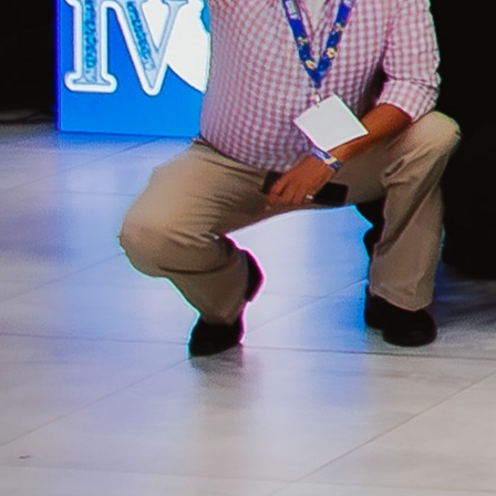
Cooperativismo
y Economía
Social (IV
CICES)
Convertimos a
Honduras en el
punto de encuentro
del cooperativismo
y la economía social
de Latinoamérica
En Cooperativa
Chorotega tuvimos
el honor de
organizar la IV
Convención
Internacional de
Cooperativismo y
Economía Social
(IV CICES),
desarrollada del 8 al
12 de julio en el
Copantl Hotel &