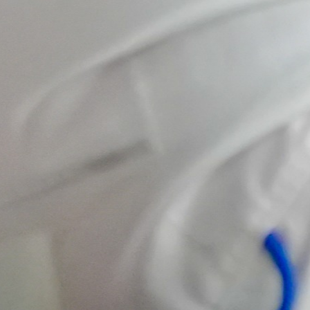
Hoy damos
un paso
importante
hacia el
futuro del
emprendimiento
y la
innovación
cooperativa.
Presentamos 𝗟𝗔𝗕
𝗖𝗢𝗢𝗣, una
plataforma creada
para acompañar a
emprendedores,
cooperativas y
organizaciones de
economía social en
el desarrollo de
ideas, el