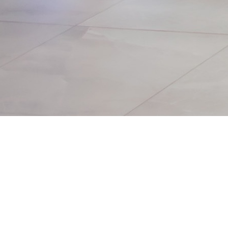
Convention Center
de San Pedro Sula,
consolidando
nuevamente a
Honduras como un
espacio de diálogo,
aprendizaje e
integración para el
movimiento
cooperativo y la
economía social de
la región.
#IVCICES
⭐ Destacado