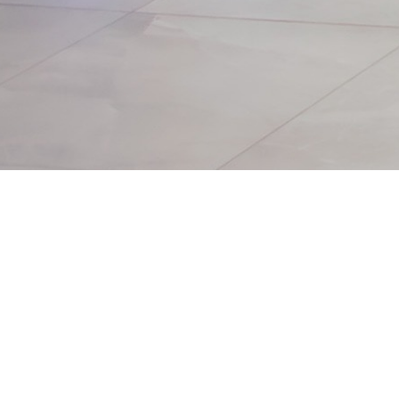
consolidando
nuevamente a
Honduras como un
espacio de diálogo,
aprendizaje e
integración para el
movimiento
cooperativo y la
economía social de
la región.
#IVCICES
⭐ Destacado