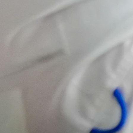
un paso
importante
hacia el
futuro del
emprendimiento
y la
innovación
cooperativa.
Presentamos 𝗟𝗔𝗕
𝗖𝗢𝗢𝗣, una
plataforma creada
para acompañar a
emprendedores,
cooperativas y
organizaciones de
economía social en
el desarrollo de
ideas, el
fortalecimiento de
sus negocios y la