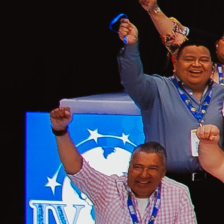
IV
Convención
Internacional
de
Cooperativismo
y Economía