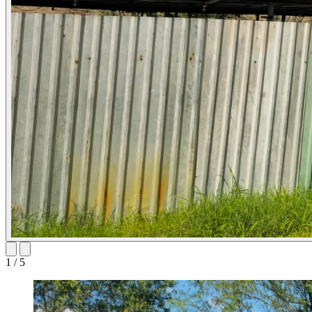
1
/
5