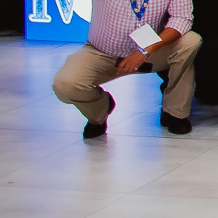
Social (IV
CICES)
Convertimos a
Honduras en el
punto de encuentro
del cooperativismo
y la economía social
de Latinoamérica
En Cooperativa
Chorotega tuvimos
el honor de
organizar la IV
Convención
Internacional de
Cooperativismo y
Economía Social
(IV CICES),
desarrollada del 8 al
12 de julio en el
Copantl Hotel &
Convention Center
de San Pedro Sula,