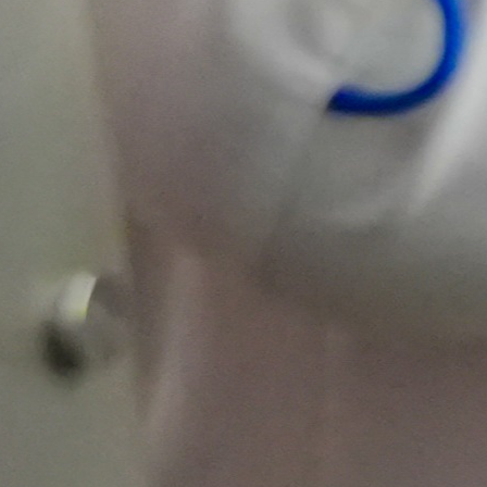
organizaciones de
economía social en
el desarrollo de
ideas, el
fortalecimiento de
sus negocios y la
construcción de
iniciativas
sostenibles con
impacto real.