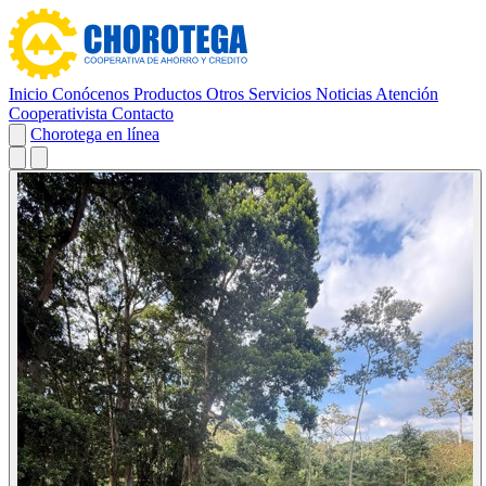
Inicio
Conócenos
Productos
Otros Servicios
Noticias
Atención
Cooperativista
Contacto
Chorotega en línea