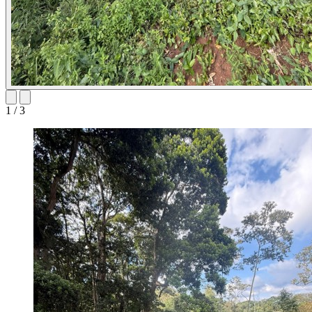
1
/
3