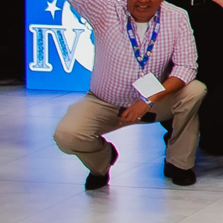
Internacional
de
Cooperativismo
y Economía
Social (IV
CICES)
Convertimos a
Honduras en el
punto de encuentro
del cooperativismo
y la economía social
de Latinoamérica
En Cooperativa
Chorotega tuvimos
el honor de
organizar la IV
Convención
Internacional de
Cooperativismo y
Economía Social
(IV CICES),