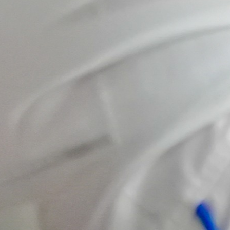
Hoy damos
un paso
importante
hacia el
futuro del
emprendimiento
y la
innovación
cooperativa.
Presentamos 𝗟𝗔𝗕
𝗖𝗢𝗢𝗣, una
plataforma creada
para acompañar a
emprendedores,
cooperativas y