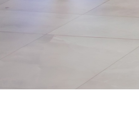
desarrollada del 8 al
12 de julio en el
Copantl Hotel &
Convention Center
de San Pedro Sula,
consolidando
nuevamente a
Honduras como un
espacio de diálogo,
aprendizaje e
integración para el
movimiento
cooperativo y la
economía social de
la región.
#IVCICES
⭐ Destacado