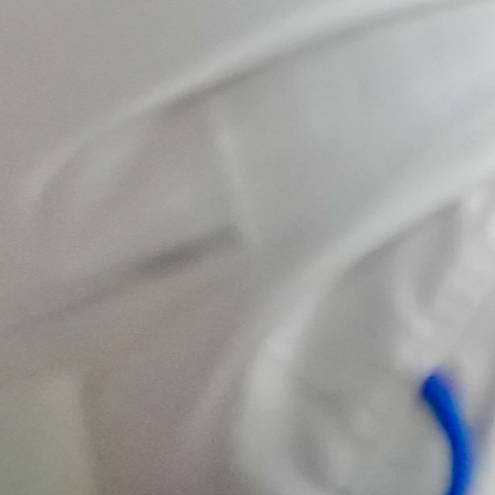
Hoy damos
un paso
importante
hacia el
futuro del
emprendimiento
y la
innovación
cooperativa.
Presentamos 𝗟𝗔𝗕
𝗖𝗢𝗢𝗣, una
plataforma creada
para acompañar a
emprendedores,
cooperativas y
organizaciones de
economía social en
el desarrollo de
ideas, el