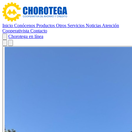
Inicio
Conócenos
Productos
Otros Servicios
Noticias
Atención
Cooperativista
Contacto
Chorotega en línea