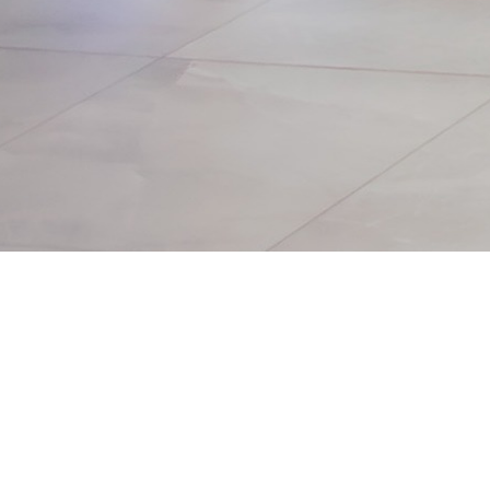
Convention Center
de San Pedro Sula,
consolidando
nuevamente a
Honduras como un
espacio de diálogo,
aprendizaje e
integración para el
movimiento
cooperativo y la
economía social de
la región.
#IVCICES
⭐ Destacado