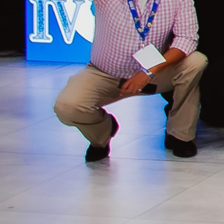
Cooperativismo
y Economía
Social (IV
CICES)
Convertimos a
Honduras en el
punto de encuentro
del cooperativismo
y la economía social
de Latinoamérica
En Cooperativa
Chorotega tuvimos
el honor de
organizar la IV
Convención
Internacional de
Cooperativismo y
Economía Social
(IV CICES),
desarrollada del 8 al
12 de julio en el
Copantl Hotel &