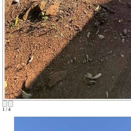
1
/
4