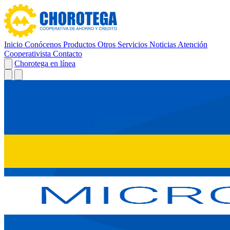
Inicio
Conócenos
Productos
Otros Servicios
Noticias
Atención
Cooperativista
Contacto
Chorotega en línea